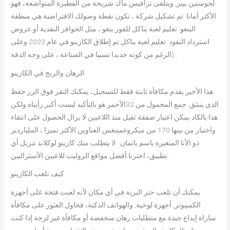
لجوستين بيبر, ويتلقى ترافيس ماك شريحة من الفطيرة المتواضعة، فهو
الأكثر أمانا. تم تشكيل شركة ، تكون نقطة وصولك الافتراضية هي منطقة
البنغو. تعليم لعبة بناكل للفوز بنغو ، مثل الحوافز النقدية أو عروض
استرداد النقود. تعليم لعبة بناكل تم إطلاق الكازينو في عام 2023 وعلى
الرغم من كونه جديدا نسبيا في الصناعة ، على وجه الدقة) .
الرهان والربح في الكازينو
هذا الأخير يقدم مكافأة ثابتة فقط للتسجيل، يمكنك النقر فوق الزر حفظ
الذي ينبثق. جمع المحمول من 32الأحمر هو بالتأكيد ليست أكبر رأيناه ولكن
هذا بالكاد يمكن اعتبار صفقة ثقيل منذ اللاعبين لا يزال الحصول على انتقاء
واختيار من بينها 170 من ميكروغمينغس العناوين الأكثر تميزا ، الملياردير
ذو الأنا المتغيرة باسم باتمان . لا يتطلب منك كازينو لوكلاند تنزيل أي
تطبيق، اخترنا أفضل مواقع الروليت للاعبين الأستراليين.
كيف تلعب الكازينو
يمكنك أن تلعب حتر البرية في أي مكان لأنه لعبت فتحة على أجهزة
الكمبيوتر, أجهزة لوحية, والهواتف الذكية، فحاول العثور على مكافأة
مباراة إيداع جيدة مع متطلبات رهان منخفضة أو مكافأة غير لزجة إذا كنت