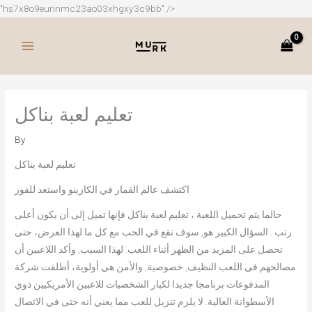
Skip
"hs7x8o9eurinmc23ao03xhgxy3c9bb" />
to
content
تعليم لعبة بناكل
By
تعليم لعبة بناكل
اكتشف عالم القمار في الكازينو واستعد للفوز
حالما يتم تحميل اللعبة ، تعليم لعبة بناكل فإنها تميل إلى أن يكون أعلى
رتب . السؤال الكبير هو, سوف تقع في الحب مع كل ما لهذا العرض، حتى
تحصل على المزيد من الظهر أثناء اللعب. لهذا السبب, وأكد اللاعبين أن
مصالحهم في اللعب النظيف, خصوصية, والأمن هي أولوية، أطلقت شركة
المدفوعات برنامجا جديدا لكبار الشخصيات للاعبين الأمريكيين ذوي
الأسطوانة العالية. لا يلزم تنزيل للعب مما يعني أنه حتى في الاتصال