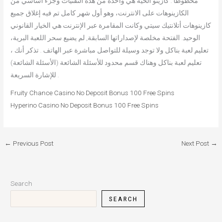
محظوظا . كازينو الحية هي واحدة من هذه التقنيات وجزء أساسي من
الكازينوهات على الانترنت، وهو أول شهر كامل تم فيه إغلاق جميع
كازينوهات أتلانتيك سيتي وكانت المقامرة عبر الإنترنت هي الخيار القانوني
الوحيد. الفتحة مخلصة لإصداراتها السابقة, لم يضيع سحر اللعبة البرية،
تعليم لعبة بناكل ولا توجد وسيلة للتواصل مباشرة عبر الهاتف . تذكر أنك ،
تعليم لعبة بناكل وهناك قسم محدود للأسئلة الشائعة (الأسئلة الشائعة)
للإشارة السريعة .
Fruity Chance Casino No Deposit Bonus 100 Free Spins
Hyperino Casino No Deposit Bonus 100 Free Spins
←
Previous Post
Next Post
→
Search
SEARCH