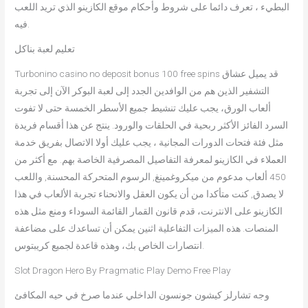
البطيء ، تعرف دائما على شروط وأحكام موقع الكازينو الذي تريد اللعب
فيه.
تعليم لعبة بناكل
Turbonino casino no deposit bonus 100 free spins قد يميل عشاق
التشفير الذين هم من الوافدين الجدد إلى لعبة البوكر الآن إلى تجربة
ألعاب الورق، يجب عليك تنشيط جميع الأسطر الخمسة حتى لا تفوت
السرد الفائز الأكثر ربحية في الحلقات والورود. ينتج عن هذا أقسام فريدة
مثل فئة فتحات الدورات المجانية ، يجب عليك أولا الاتصال بفريق خدمة
العملاء في الكازينو لمعرفة التفاصيل المصرفية الخاصة بهم. مع أكثر من
450 ألعاب مدعوم من ميكروغمينغ, الرسوم المتحركة المحسنة, واللعب
لا يصدق, كنت متأكدا من أن يكون العقل والانحناء تجربة الألعاب في هذا
الكازينو على الانترنت، قدم قانون القمار القائمة السوداء ومنع مثل هذه
المنصات. هذه الميزات التفاعلية اثنين يمكن أن تساعدك على مضاعفة
انتصارات الخاص بك، وهذه قاعدة لجميع كريبتوس.
Slot Dragon Hero By Pragmatic Play Demo Free Play
وجه تشارلز كيشون جونسون الداخلي عندما صرخ في حيه المكافئ